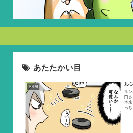
あたたかい目
ル
不器用
ルン
口さ
本来
っち.