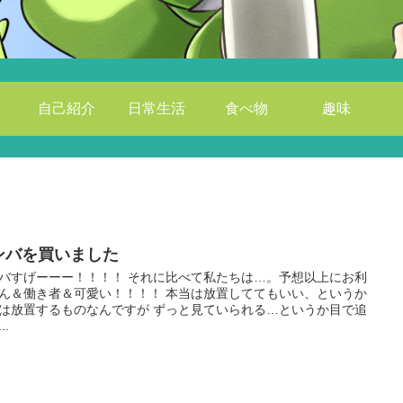
自己紹介
日常生活
食べ物
趣味
ンバを買いました
バすげーーー！！！！ それに比べて私たちは…。予想以上にお利
ん＆働き者＆可愛い！！！！ 本当は放置しててもいい、というか
は放置するものなんですが ずっと見ていられる…というか目で追
..