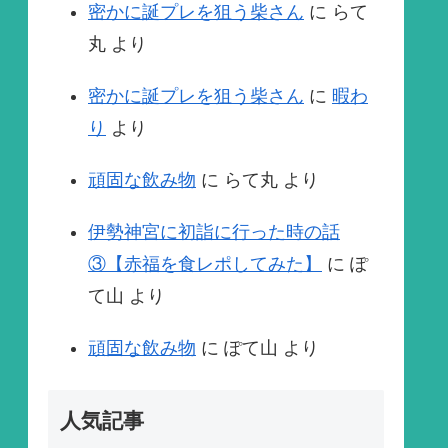
密かに誕プレを狙う柴さん
に
らて
丸
より
密かに誕プレを狙う柴さん
に
暇わ
り
より
頑固な飲み物
に
らて丸
より
伊勢神宮に初詣に行った時の話
③【赤福を食レポしてみた】
に
ぽ
て山
より
頑固な飲み物
に
ぽて山
より
人気記事