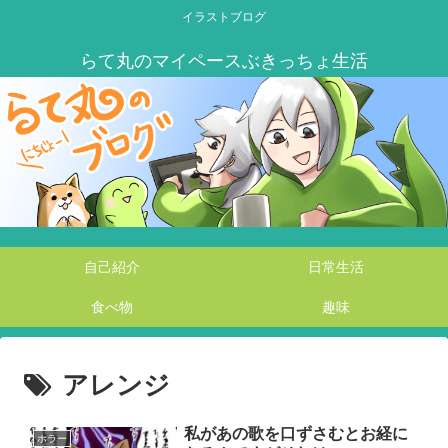
イラストブログ
自己紹介
日常生活
食べ物
趣味
アレンジ
私があの歌を口ずさむとお経に
ホラー