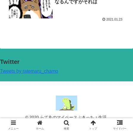
なるんですがそれは
2021.01.23
Twitter
Tweets by ratemaru_chamo
© 2020 らて丸のマイペースぶきっちょ生活.
メニュー
ホーム
検索
トップ
サイドバー