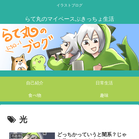
イラストブログ
自己紹介
日常生活
食べ物
趣味
光
どっちかっていうと闇系？じゃ
不器用