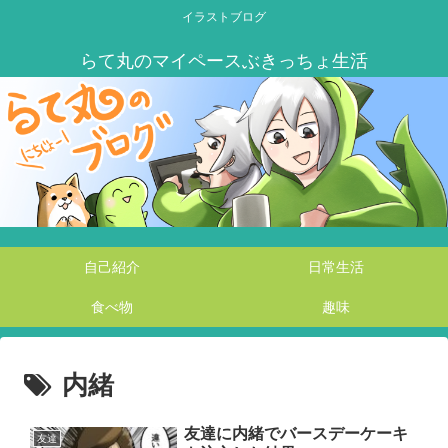
イラストブログ
自己紹介
日常生活
食べ物
趣味
内緒
友達に内緒でバースデーケーキ
友達