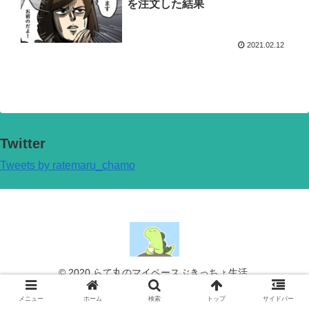
を注文した結果
2021.02.12
Twitter
Tweets by ratemaru_chamo
© 2020 らて丸のマイペースぶきっちょ生活.
メニュー
ホーム
検索
トップ
サイドバー