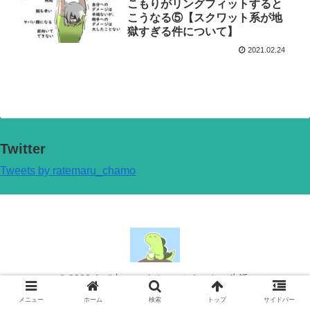
こもりがリングフィットすると
こうなる⑤【スクワット系が地
獄すぎる件について】
2021.02.24
Twitter
Tweets by ratemaru_chamo
© 2020 らて丸のマイペースぶきっちょ生活.
メニュー
ホーム
検索
トップ
サイドバー