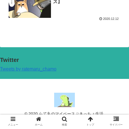
ス】
2020.12.12
Twitter
Tweets by ratemaru_chamo
© 2020 らて丸のマイペースぶきっちょ生活.
メニュー
ホーム
検索
トップ
サイドバー