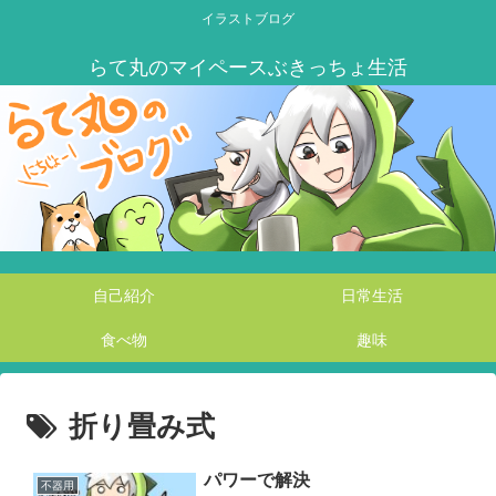
イラストブログ
自己紹介
日常生活
食べ物
趣味
折り畳み式
パワーで解決
不器用