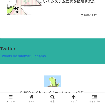
いくシステムに尻を破壊された
2020.11.17
Twitter
Tweets by ratemaru_chamo
© 2020 らて丸のマイペースぶきっちょ生活.
メニュー
ホーム
検索
トップ
サイドバー