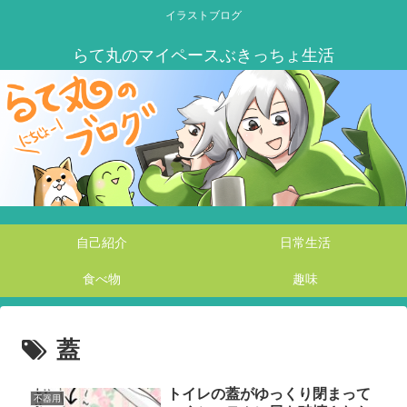
イラストブログ
自己紹介
日常生活
食べ物
趣味
蓋
トイレの蓋がゆっくり閉まって
不器用