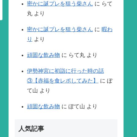
密かに誕プレを狙う柴さん
に
らて
丸
より
密かに誕プレを狙う柴さん
に
暇わ
り
より
頑固な飲み物
に
らて丸
より
伊勢神宮に初詣に行った時の話
③【赤福を食レポしてみた】
に
ぽ
て山
より
頑固な飲み物
に
ぽて山
より
人気記事