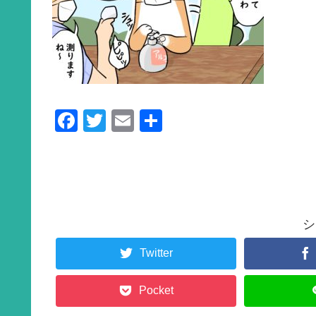
F
T
E
共
a
wi
m
有
c
tt
ail
e
er
b
シ
o
o
Twitter
k
Pocket