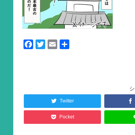
F
T
E
共
a
wi
m
有
c
tt
ail
e
er
b
シ
o
o
Twitter
k
Pocket