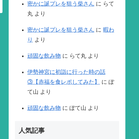
密かに誕プレを狙う柴さん
に
らて
丸
より
密かに誕プレを狙う柴さん
に
暇わ
り
より
頑固な飲み物
に
らて丸
より
伊勢神宮に初詣に行った時の話
③【赤福を食レポしてみた】
に
ぽ
て山
より
頑固な飲み物
に
ぽて山
より
人気記事