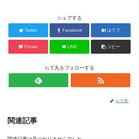
e
er
b
シェアする
o
Twitter
Facebook
はてブ
o
k
Pocket
LINE
コピー
らて丸をフォローする
らて丸
関連記事
関連記事は見つかりませんでした。