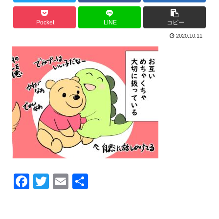
Pocket
LINE
コピー
2020.10.11
F
T
E
共
a
wi
m
有
c
tt
ail