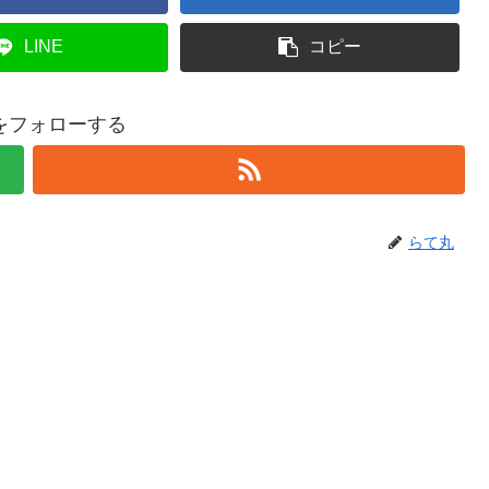
LINE
コピー
をフォローする
らて丸