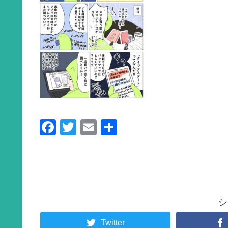
F
T
E
共
a
wi
m
有
c
tt
ail
e
er
b
シ
o
o
Twitter