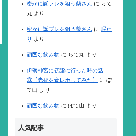
密かに誕プレを狙う柴さん
に
らて
丸
より
密かに誕プレを狙う柴さん
に
暇わ
り
より
頑固な飲み物
に
らて丸
より
伊勢神宮に初詣に行った時の話
③【赤福を食レポしてみた】
に
ぽ
て山
より
頑固な飲み物
に
ぽて山
より
人気記事