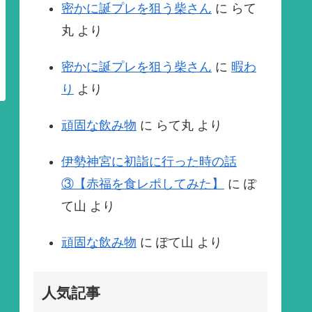
密かに誕プレを狙う柴さん
に
らて
丸
より
密かに誕プレを狙う柴さん
に
暇わ
り
より
頑固な飲み物
に
らて丸
より
伊勢神宮に初詣に行った時の話
③【赤福を食レポしてみた】
に
ぽ
て山
より
頑固な飲み物
に
ぽて山
より
人気記事