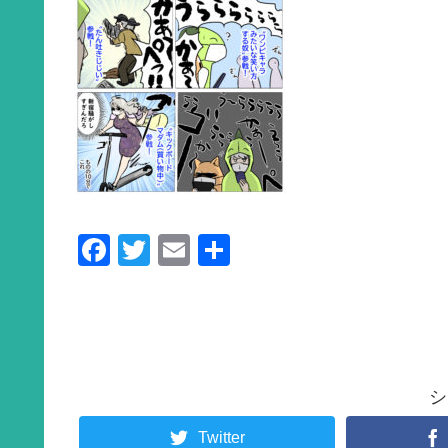
F
T
E
共
a
wi
m
有
c
tt
ail
e
er
b
シ
o
o
Twitter