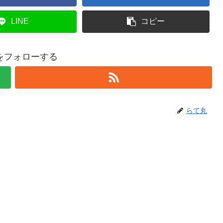
LINE
コピー
をフォローする
らて丸