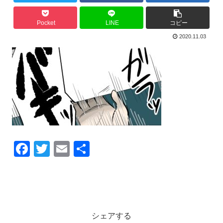
Pocket
LINE
コピー
2020.11.03
F
T
E
共
a
wi
m
有
c
tt
ail
e
er
b
シェアする