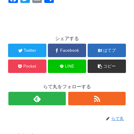
a
wi
m
有
c
tt
ail
e
er
b
シェアする
o
Twitter
Facebook
はてブ
o
k
Pocket
LINE
コピー
らて丸をフォローする
らて丸