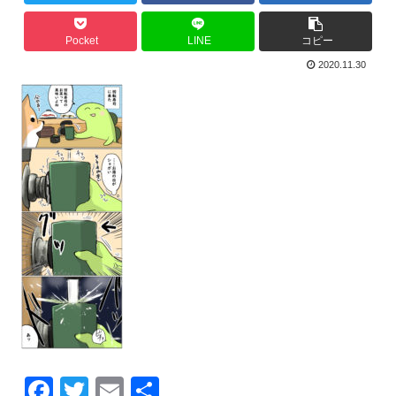
Pocket
LINE
コピー
2020.11.30
F
T
E
共