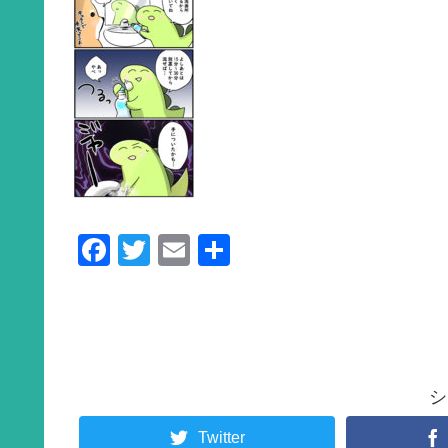
F
T
E
共
a
wi
m
有
c
tt
ail
e
er
b
シ
o
o
Twitter