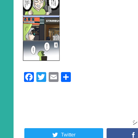
F
T
E
共
a
wi
m
有
c
tt
ail
e
er
b
シ
o
o
Twitter