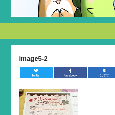
image5-2
Twitter
Facebook
はてブ