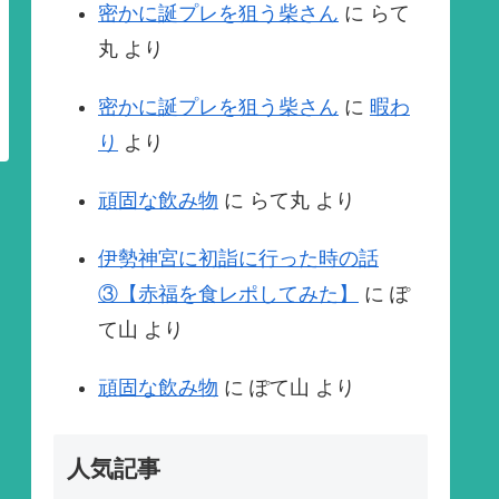
密かに誕プレを狙う柴さん
に
らて
丸
より
密かに誕プレを狙う柴さん
に
暇わ
り
より
頑固な飲み物
に
らて丸
より
伊勢神宮に初詣に行った時の話
③【赤福を食レポしてみた】
に
ぽ
て山
より
頑固な飲み物
に
ぽて山
より
人気記事