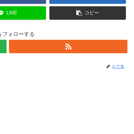
LINE
コピー
をフォローする
らて丸