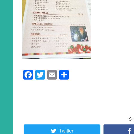
F
T
E
共
a
wi
m
有
c
tt
ail
e
er
b
シ
o
o
Twitter