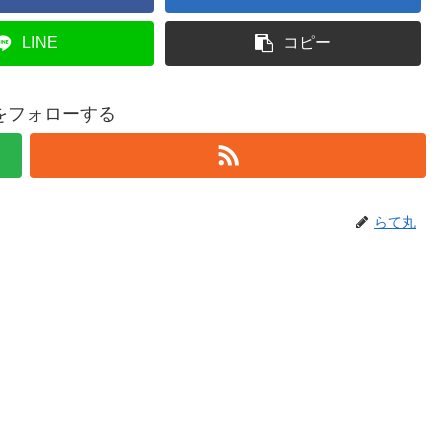
LINE
コピー
をフォローする
らて丸