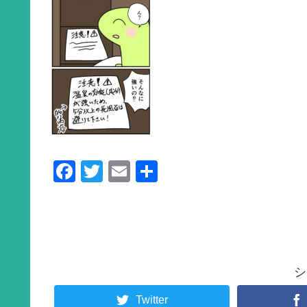
F
T
E
共
a
wi
m
有
c
tt
ail
e
er
b
シ
o
o
Twitter