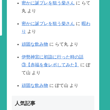
密かに誕プレを狙う柴さん
に
らて
丸
より
密かに誕プレを狙う柴さん
に
暇わ
り
より
頑固な飲み物
に
らて丸
より
伊勢神宮に初詣に行った時の話
③【赤福を食レポしてみた】
に
ぽ
て山
より
頑固な飲み物
に
ぽて山
より
人気記事