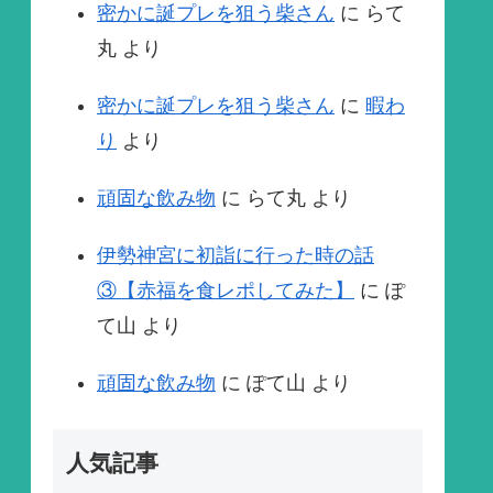
密かに誕プレを狙う柴さん
に
らて
丸
より
密かに誕プレを狙う柴さん
に
暇わ
り
より
頑固な飲み物
に
らて丸
より
伊勢神宮に初詣に行った時の話
③【赤福を食レポしてみた】
に
ぽ
て山
より
頑固な飲み物
に
ぽて山
より
人気記事