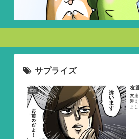
サプライズ
友
友達
友達
迎え
まし