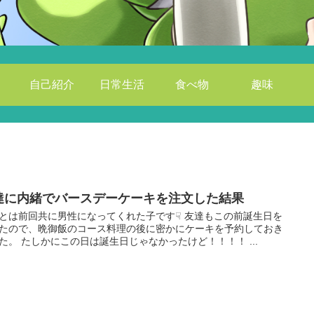
自己紹介
日常生活
食べ物
趣味
達に内緒でバースデーケーキを注文した結果
とは前回共に男性になってくれた子です☟ 友達もこの前誕生日を
たので、晩御飯のコース料理の後に密かにケーキを予約しておき
た。 たしかにこの日は誕生日じゃなかったけど！！！！ ...