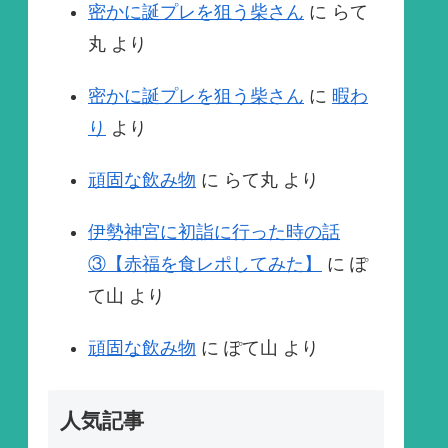
密かに誕プレを狙う柴さん
に
らて
丸
より
密かに誕プレを狙う柴さん
に
暇わ
り
より
頑固な飲み物
に
らて丸
より
伊勢神宮に初詣に行った時の話
③【赤福を食レポしてみた】
に
ぽ
て山
より
頑固な飲み物
に
ぽて山
より
人気記事