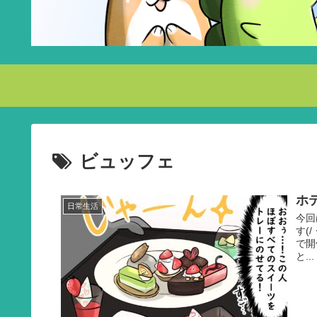
ビュッフェ
ホ
日常生活
今回
す(
で開
と...