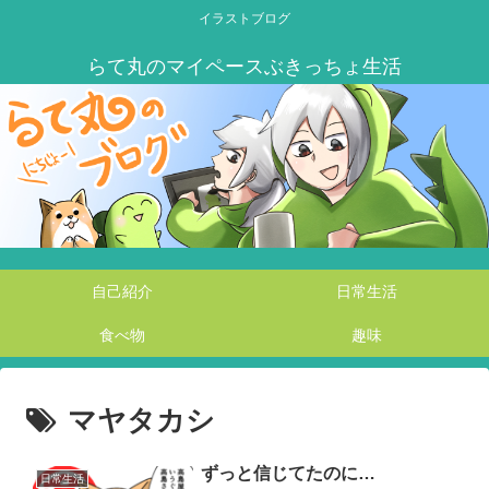
イラストブログ
自己紹介
日常生活
食べ物
趣味
マヤタカシ
ずっと信じてたのに…
日常生活