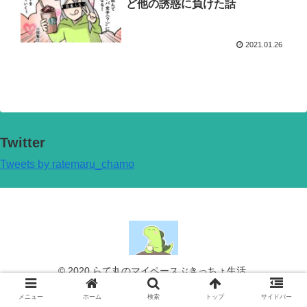
ど他の誘惑に負けた話
2021.01.26
Twitter
Tweets by ratemaru_chamo
© 2020 らて丸のマイペースぶきっちょ生活.
メニュー
ホーム
検索
トップ
サイドバー