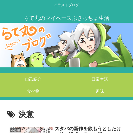
イラストブログ
自己紹介
日常生活
食べ物
趣味
決意
スタバの新作を飲もうとしたけ
不器用