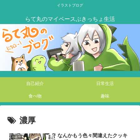
イラストブログ
自己紹介
日常生活
食べ物
趣味
濃厚
なんかもう色々間違えたクッキ
不器用