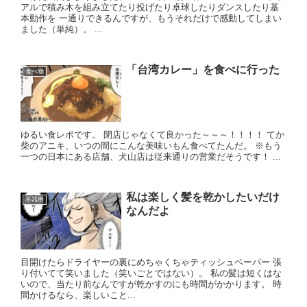
アルで積み木を組み立てたり投げたり卓球したりダンスしたり基
本動作を 一通りできるんですが、もうそれだけで感動してしまい
ました（単純）。 ...
「台湾カレー」を食べに行った
食べ物
ゆるい食レポです。 閉店じゃなくて良かった～～～！！！！ てか
柴のアニキ、いつの間にこんな美味いもん食べてたんだ。 ※もう
一つの日本にある店舗、犬山店は従来通りの営業だそうです！ ...
私は楽しく髪を乾かしたいだけ
不器用
なんだよ
目開けたらドライヤーの裏にめちゃくちゃティッシュペーパー 張
り付いてて笑いました（笑いごとではない）。 私の髪は短くはな
いので、当たり前なんですが乾かすのにも時間がかかります。 時
間かけるなら、楽しいこと...