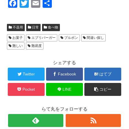
F
T
E
共
a
wi
m
有
c
tt
ail
不器用
日常
食べ物
e
er
b
お菓子
エブリバーガー
ブルボン
間違い探し
難しい
難易度
o
o
シェアする
k
Twitter
Facebook
はてブ
Pocket
LINE
コピー
らて丸をフォローする