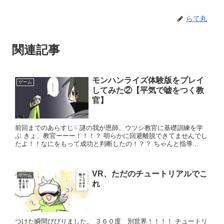
らて丸
関連記事
モンハンライズ体験版をプレイ
ゲーム
してみた②【平気で嘘をつく教
官】
前回までのあらすじ☟ 謎の我が恩師、ウツシ教官に基礎訓練を学
ぶ きょ、教官ーーー！！！？ 明らかに回避離脱できてませんでし
たよ！！なにをもって成功と判断したの！？？ ちゃんと指導...
VR、ただのチュートリアルでこ
ゲーム
れ
つけた瞬間びびりました。 ３６０度 別世界！！！！ チュートリ