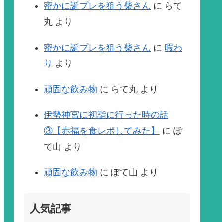
密かに誕プレを狙う柴さん
に
らて
丸
より
密かに誕プレを狙う柴さん
に
暇わ
り
より
頑固な飲み物
に
らて丸
より
伊勢神宮に初詣に行った時の話
③【赤福を食レポしてみた】
に
ぽ
て山
より
頑固な飲み物
に
ぽて山
より
人気記事