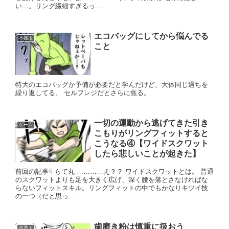
い…。リング繊細すぎるっ...
エコバッグにしてから悩んでる
不器用
こと
特大のエコバッグか予備が必要だと学んだけど、大体同じ過ちを
繰り返してる。 セルフレジだとさらに焦る。
一切の運動から逃げてきた引き
ゲーム
こもりがリングフィットすると
こうなる④【ワイドスクワット
したら悲しいことが起きた】
前回の記事☟ らて丸 …………え？？ ワイドスクワットとは。 普通
のスクワットよりも足を大きく広げ、深く腰を落とさなければな
らないフィットスキル。リングフィットの中でもかなりキツイ技
の一つ（だと思っ...
歯磨き粉は慎重に扱おう
不器用