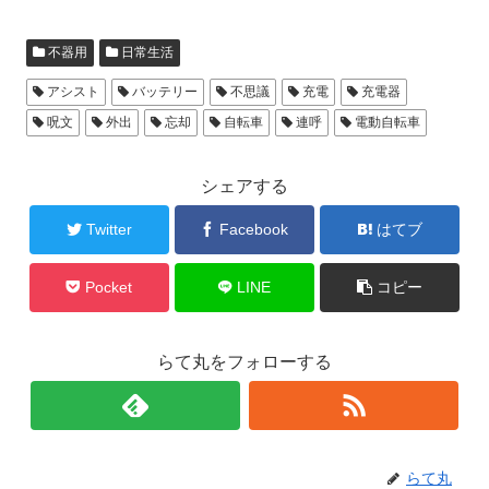
c
tt
ail
不器用
日常生活
e
er
b
アシスト
バッテリー
不思議
充電
充電器
呪文
外出
忘却
自転車
連呼
電動自転車
o
o
シェアする
k
Twitter
Facebook
はてブ
Pocket
LINE
コピー
らて丸をフォローする
らて丸