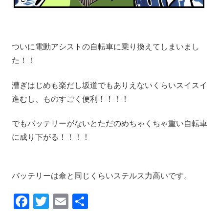
ついに電動アシストの自転車に乗り換えてしまいまし
た！！
漕ぎはじめも楽だし坂道でもありえないくらいスイスイ
進むし、ものすごく便利！！！！
でもバッテリーがないとただのめちゃくちゃ重い自転車
に成り下がる！！！！
バッテリーは傘と同じくらいステルス力高いです。
F
T
E
共
a
wi
m
有