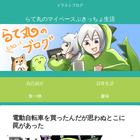
イラストブログ
自己紹介
日常生活
食べ物
趣味
電動自転車を買ったんだが思わぬとこに
罠があった