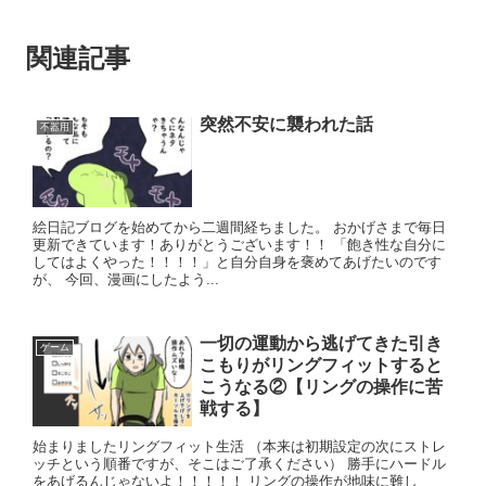
関連記事
突然不安に襲われた話
不器用
絵日記ブログを始めてから二週間経ちました。 おかげさまで毎日
更新できています！ありがとうございます！！ 「飽き性な自分に
してはよくやった！！！！」と自分自身を褒めてあげたいのです
が、 今回、漫画にしたよう...
一切の運動から逃げてきた引き
ゲーム
こもりがリングフィットすると
こうなる②【リングの操作に苦
戦する】
始まりましたリングフィット生活 （本来は初期設定の次にストレ
ッチという順番ですが、そこはご了承ください） 勝手にハードル
をあげるんじゃないよ！！！！！ リングの操作が地味に難し