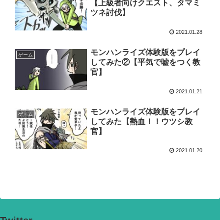
【上級者向けクエスト、タマミ
ツネ討伐】
2021.01.28
モンハンライズ体験版をプレイ
ゲーム
してみた②【平気で嘘をつく教
官】
2021.01.21
モンハンライズ体験版をプレイ
ゲーム
してみた【熱血！！ウツシ教
官】
2021.01.20