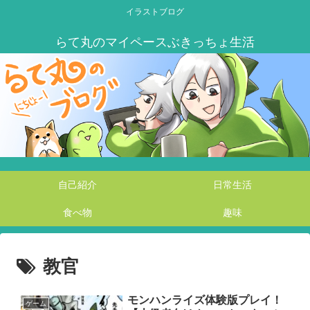
イラストブログ
自己紹介
日常生活
食べ物
趣味
教官
モンハンライズ体験版プレイ！
ゲーム